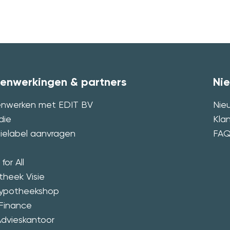
enwerkingen & partners
Ni
nwerken met EDIT BV
Nie
die
Kla
ielabel aanvragen
FA
for All
heek Visie
ypotheekshop
Finance
dvieskantoor