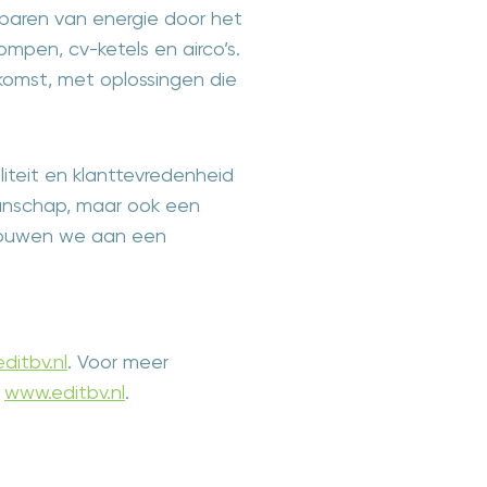
paren van energie door het
mpen, cv-ketels en airco’s.
omst, met oplossingen die
iteit en klanttevredenheid
kmanschap, maar ook een
bouwen we aan een
ditbv.nl
. Voor meer
:
www.editbv.nl
.