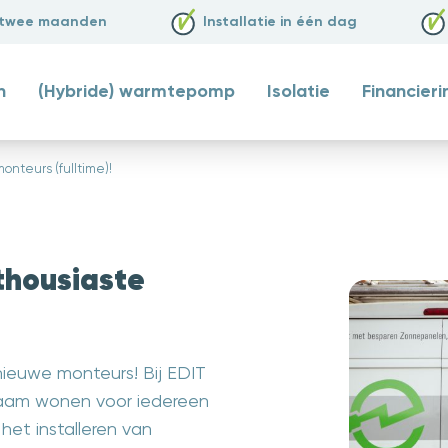
 twee maanden
Installatie in één dag
n
(Hybride) warmtepomp
Isolatie
Financieri
onteurs (fulltime)!
nthousiaste
 nieuwe monteurs! Bij EDIT
zaam wonen voor iedereen
het installeren van