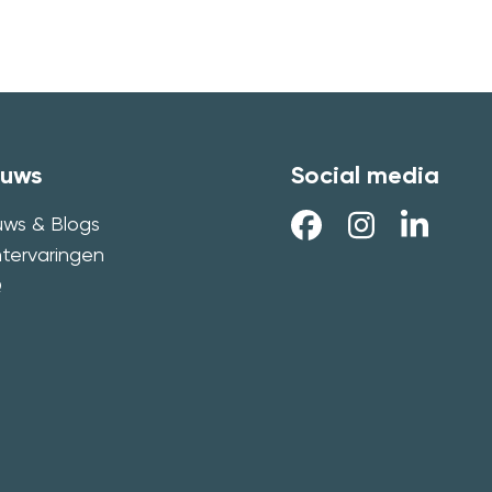
euws
Social media
uws & Blogs
ntervaringen
Q