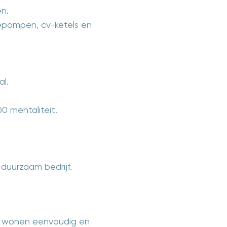
n.
tepompen, cv-ketels en
l.
0 mentaliteit.
 duurzaam bedrijf.
m wonen eenvoudig en