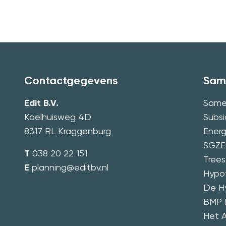
Contactgegevens
Sam
Edit B.V.
Same
Koelhuisweg 4D
Subsi
8317 RL Kraggenburg
Energ
SGZE
T
038 20 22 151
Trees 
E
planning@editbv.nl
Hypot
De H
BMP 
Het A